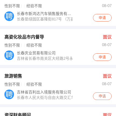
08-07
性别不限
经验不限
长春市新鸿达汽车销售服务有限公司
申请
长春是绿园区基隆街817号 （万嘉花园二期旁）
高姿化妆品市内督导
面议
08-07
性别不限
经验不限
长春庆业贸易有限公司
申请
吉林省长春市南关区大经路2号永春商居1门1001、1002
旅游销售
面议
08-07
性别不限
经验不限
吉林省百利出入境服务有限公司
申请
长春市人民大街与自由大路交汇华贸国际1403室
资深财务顾问
面议