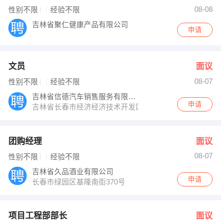
人力资源部 发布 [项目工程部部长 ] 招聘信息
08-08
性别不限
经验不限
冯先生 发布 [ERP系统维护技术员 ] 招聘信息
【吉林省信德汽车销售服务有限公司 】 强势入驻
吉林省聚仁健康产品有限公司
申请
文员
面议
08-07
性别不限
经验不限
吉林省信德汽车销售服务有限公司
申请
吉林省长春市经济经济技术开发区会展大街与浦东路交汇处
团购经理
面议
08-07
性别不限
经验不限
吉林省久品酒业有限公司
申请
长春市绿园区基隆南街370号
项目工程部部长
面议