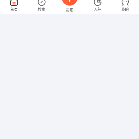
副总助理
面议
首页
搜索
入驻
我的
发布
08-07
性别不限
经验不限
吉林省平安种业有限公司
申请
长春市西安大路5470号（与春城大街交汇处）种子大厦
前台接待
面议
招聘信息
求职简历
08-07
性别不限
经验不限
吉林省信德汽车销售服务有限公司
申请
吉林省长春市经济经济技术开发区会展大街与浦东路交汇处
教学助理
面议
08-07
性别不限
经验不限
长春市大桥外国语培训学校
申请
长春市同志街1560号