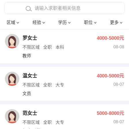
在校学生工作经验
本科
行政后勤
建筑装潢
确定
区域
经验
学历
职位
更多
三年以上工作经验
硕士
销售岗位
教师
罗女士
4000-5000元
四年以上工作经验
博士
文员
护士
08-08
不限区域
全职
本科
五年以上工作经验
财务会计
传单派发
教师
十年以上工作经验
超市零售
促销导购
温女士
4000-5000元
网络IT
保健按摩
08-07
不限区域
全职
大专
文员
快递员
前台接待
收银员
技术员/工程师
范女士
5000-8000元
08-07
水电/机修
部门经理
不限区域
全职
大专