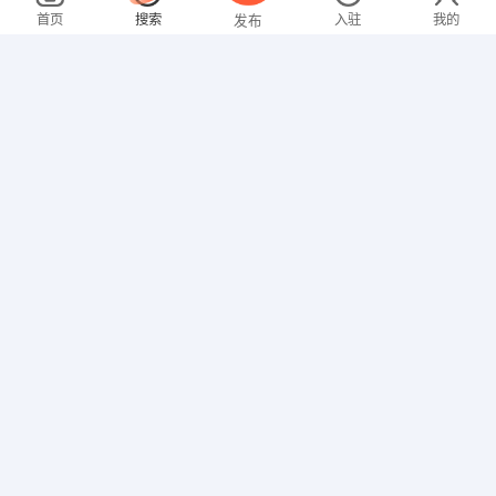
08-04
不限区域
全职
首页
搜索
入驻
我的
发布
家政/保安
张女士
3000-4000元
08-04
不限区域
全职
大专
招聘信息
求职简历
文员
林女士
面议
08-04
不限区域
全职
高中
文员
聂女士
2000-3000元
07-31
不限区域
全职
家政/保安